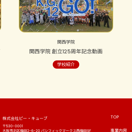
関西学院
ビ
関西学院 創立125周年記念動画
学校紹介
TOP
株式会社ピー・キューブ
〒530-0001
事業内容
大阪市北区梅田2-6-20 パシフィックマークス西梅田9F