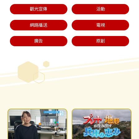
觀光宣傳
活動
網路播送
電視
廣告
原創