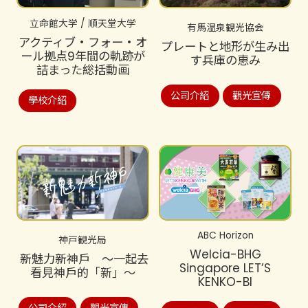
立命館大学 / 順天堂大学
有馬温泉観光協会
アクティブ・フォー・オ
プレートと地形が生み出
ール拠点9年間の軌跡が
す兵庫の恵み
詰まった総括動画
公司介紹
觀光宣傳
學校介紹
ABC Horizon
神戸観光局
Welcia-BHG
新魅力新神戶 ～一起去
Singapore LET’S
看見神戶的「新」～
KENKO-BI
公司介紹
觀光宣傳