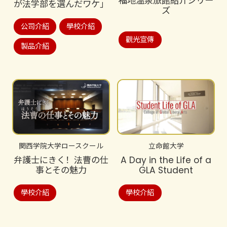
福地温泉旅館紹介シリー
が法学部を選んだワケ」
ズ
公司介紹
學校介紹
觀光宣傳
製品介紹
関西学院大学ロースクール
立命館大学
弁護士にきく！法曹の仕
A Day in the Life of a
事とその魅力
GLA Student
學校介紹
學校介紹