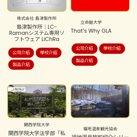
株式会社 島津製作所
立命館大学
島津製作所│LC-
That’s Why GLA
Ramanシステム専用ソ
フトウェア LiChRa
公司介紹
學校介紹
公司介紹
學校介紹
製品介紹
製品介紹
関西学院大学
福地温泉観光協会
関西学院大学法学部「私