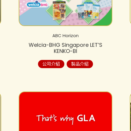
ABC Horizon
Welcia-BHG Singapore LET’S
KENKO-BI
公司介紹
製品介紹